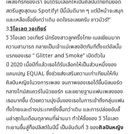
เพลงที่รักของเรา จนได้รับเลือกให้เป็นศิลปินไทยที่มียอด
สตรีมสูงสุดบน Spotify! ปีนี้มันดีมาก ๆ แต่ปีหน้าจะสนุก
และเหลือเชื่อยิ่งกว่าเดิม อดใจรอเลยครับ ชาวนัวร์!”
3.
วิโอเลต วอเทียร์
วี วิโอเลต วอเทียร์ นักร้องสาวลูกครึ่งไทย-เบลเยียมมาก
ความสามารถ กลายเป็นเจ้าแม่เพลงฮิตทันทีตั้งแต่อัลบั้ม
แรกของเธอ “ Glitter and Smoke” เปิดตัวใน
ปี 2020 เมื่อปีที่แล้วเธอได้รับเลือกให้เป็นส่วนหนึ่งของ
แคมเปญ EQUAL ซึ่งช่วยส่งเสริมความเท่าเทียมให้กับ
ศิลปินหญิงในวงการเพลง จนภาพของเธอได้ขึ้นบิลบอร์ด
กลางไทม์สแควร์ในนิวยอร์ก และขยายฐานแฟนเพลงของ
เธอมากขึ้น ด้วยความมุ่งมั่นของเธอในการเข้าถึงกลุ่มแฟน
ทั้งไทยและต่างประเทศยิ่งขึ้นกว่าเดิม และการปล่อยอับลั้
มล่าสุดในเดือนตุลาคมที่ผ่านมา ทำให้ชื่อของ วี วิโอเลต
ทะยานขึ้นสู่ท็อปลิสต์ในปีนี้ เป็นอันดับที่ 3 ของ
ศิลปินหญิง