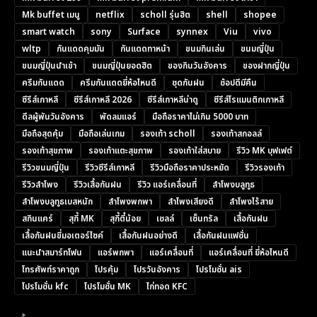
Mk buffet เมนู
netflix
scholl รุ่นฮิต
shell
shopee
smart watch
sony
Surface
synnex
Viu
vivo
wltp
กันแดดคุมมัน
กันแดดทาหน้า
ขนมกินเล่น
ขนมญี่ปุ่น
ขนมญี่ปุ่นนำเข้า
ขนมญี่ปุ่นยอดฮิต
ของกินวันอังคาร
ของฝากญี่ปุ่น
ครีมกันแดด
ครีมกันแดดยี่ห้อไหนดี
ชุดกันฝน
ช้อปดีมีคืน
ซีรีส์เกาหลี
ซีรีส์เกาหลี 2026
ซีรีส์เกาหลีน่าดู
ซีรีส์โรแมนติกเกาหลี
ดีลผู้พันวันอังคาร
พัดลมแอร์
มือถือราคาไม่เกิน 5000 บาท
มือถือสุดคุ้ม
มือถือเล่นเกม
รองเท้า scholl
รองเท้าสกอลล์
รองเท้าสุขภาพ
รองเท้าแตะสุขภาพ
รองเท้าใส่สบาย
รีวิว MK บุฟเฟต์
รีวิวขนมญี่ปุ่น
รีวิวซีรีส์เกาหลี
รีวิวมือถือราคาประหยัด
รีวิวรองเท้า
รีวิวลำโพง
รีวิวเสื้อกันฝน
รีวิว แอร์เคลื่อนที่
ลำโพงบลูทูธ
ลำโพงบลูทูธเบสหนัก
ลำโพงพกพา
ลำโพงเสียงดี
ลำโพงไร้สาย
สกินแคร์
สุกี้ MK
สุกี้ตี๋น้อย
เชลล์
เซ็นทรัล
เสื้อกันฝน
เสื้อกันฝนขี่มอเตอร์ไซค์
เสื้อกันฝนอย่างดี
เสื้อกันฝนแฟชั่น
แนะนำสมาร์ทโฟน
แอร์พกพา
แอร์เคลื่อนที่
แอร์เคลื่อนที่ ยี่ห้อไหนดี
โทรศัพท์ราคาถูก
โปรคุ้ม
โปรวันอังคาร
โปรโมชั่น ais
โปรโมชั่น kfc
โปรโมชั่น MK
ไก่ทอด KFC