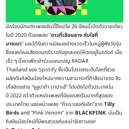
นักร้องนักแต่งเพลงอินดี้ป๊อปวัย 26 ปีคนนี้เปิดตัวฉายเดี่ยว
ในปี 2020 ด้วยเพลง “
ดาวที่เลือนลาง กับใจที่
บางเบา
” และได้รับความนิยมอย่างรวดเร็วในหมู่ผู้ฟังวัยรุ่น
ซึ่งหลงใหลเสียงดนตรีราวกับถูกสะกดให้ตกอยู่ในภวังค์ เมื่อ
เร็ว ๆ นี้เขาเพิ่งเข้าร่วมแคมเปญ RADAR
Thailand ของ Spotify ซึ่งเป็นโปรเจคระดับโลกที่ช่วย
ผลักดันศิลปินน้องใหม่มากความสามารถที่กำลังมาแรง ซิง
เกิ้ลฮิตอย่าง “ซูลูปาก้า ตาปาเฮ้” โด่งดังไปทั่วประเทศใน
ปี 2022 คว้าตำแหน่งเพลงที่มียอดสตรีมมากที่สุดของ
ประเทศไทย แซงหน้าเพลง “ถ้าเราเจอกันอีก”จาก
Tilly
Birds
and “Pink Venom” จาก
BLACKPINK
. นับเป็น
ศิลปินน้องใหม่ที่มีพรสวรรค์และน่าจับตามอง!