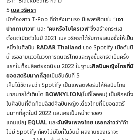
เรา!” Blackbeans กล่าว
5.
เบล วริศรา
นักร้องสาว T-Pop ที่กำลังมาแรง มีเพลงฮิตเช่น “
เอา
ปากกามาวง
” และ “
คนหรือไมโครเวฟ
”ซึ่งสร้างกระแส
ตั้งแต่เปิดตัวในปี 2021 เบล วริศราได้รับการเสนอชื่อให้เป็น
หนึ่งในศิลปิน
RADAR Thailand
ของ Spotify เมื่อต้นปี
นี้ เธอฉายแววในวงการดนตรีไทยและพุ่งขึ้นชาร์ตเป็นครั้ง
แรกในท็อปลิสต์ยอดนิยม 2022 ในฐานะ
ศิลปินหญิงไทยที่มี
ยอดสตรีมมากที่สุด
เป็นอันดับที่ 5
เห็นได้ชัดเลยว่า Spotify เป็นแพลตฟอร์มให้ศิลปินไทย
มากมายได้เติบโต
BOWKYLION
(โบกี้ไลออน) เป็นอีกหนึ่ง
ในศิลปินที่ติดท็อปลิสต์ศิลปินหญิงเดี่ยวไทยที่มียอดสตรี
มมากที่สุดในปี 2022 และเคยเป็นหน้าตาของ
แคมเปญ
EQUAL
และ
ฉันฟังเพลงไทย เธอกล่าวว่า
“ถ้า
ไม่มี Spotify ก็คงไม่มีโบกี้ในวันนี้ ผลงานของเราจะ