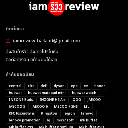
ติดต่อเรา
iamreviewthailand@gmail.com
ส่งสินค้ารีวิว ส่งข่าวโปรโมชั่น
ติดต่อทางอีเมล์ด้านบนได้เลย
คำค้นยอดนิยม
central
cltc
dell
dyson
epa
ev
honor
huawei
huawei matepad mini
huawei watch
INZONE Buds
INZONE H6 Air
iQOO
JAECOO
JAECOO 5
JAECOO 6
JAECOO 7 SHS
kfc
KFC โปรวันอังคาร
Kingston
legion
lenovo
lenovo promotion
lg
microsoft
mk buffet
Mk buffet 299
Mk buffet premium
Mk buffet สาขา