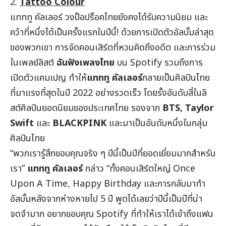
2.
Tattoo Colour
แทททู คัลเลอร์ วงป็อปร็อคไทยยังคงได้รับความนิยม และ
คว้าที่หนึ่งได้เป็นครั้งแรกในปีนี้! ด้วยการเปิดตัวอัลบั้มล่าสุด
ของพวกเขา การจัดคอนเสิร์ตที่หวนคิดถึงอดีต และการร่วม
ในเพลย์ลิสต์
ฉันฟังเพลงไทย
บน Spotify รวมถึงการ
เปิดตัวแคมเปญ ทำให้
แทททู คัลเลอร์
กลายเป็นศิลปินไทย
ที่มาแรงที่สุดในปี 2022 อย่างรวดเร็ว โดยรั้งอันดับสี่ในลิ
สต์ศิลปินยอดนิยมของประเทศไทย รองจาก
BTS, Taylor
Swift
และ
BLACKPINK
และมาเป็นอันดับหนึ่งในกลุ่ม
ศิลปินไทย
“พวกเรารู้สึกขอบคุณจริง ๆ ปีนี้เป็นปีที่ยอดเยี่ยมมากสำหรับ
เรา”
แทททู คัลเลอร์
กล่าว “ทั้งคอนเสิร์ตใหญ่ Once
Upon A Time, Happy Birthday และการกลับมาทำ
อัลบั้มหลังจากห่างหายไป 5 ปี พูดได้เลยว่าปีนี้เป็นปีที่น่า
จดจำมาก อยากขอบคุณ Spotify ที่ทำให้เราได้เข้าถึงแฟน