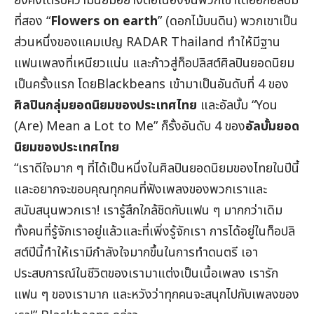
ยังคงได้รับความนิยมอย่างต่อเนื่องจนพวกเขาได้ออกอัลบั้ม
ที่สอง “
Flowers on earth
” (ดอกไม้บนดิน) พวกเขาเป็น
ส่วนหนึ่งของแคมเปญ RADAR Thailand ทำให้มีฐาน
แฟนเพลงที่เหนียวแน่น และก้าวสู่ท็อปลิสต์ศิลปินยอดนิยม
เป็นครั้งแรก โดยBlackbeans เข้ามาเป็นอันดับที่ 4 ของ
ศิลปินกลุ่มยอดนิยมของประเทศไทย
และอัลบั้ม “You
(Are) Mean a Lot to Me” ก็รั้งอันดับ 4 ของ
อัลบั้มยอด
นิยมของประเทศไทย
“เราดีใจมาก ๆ ที่ได้เป็นหนึ่งในศิลปินยอดนิยมของไทยในปีนี้
และอยากจะขอบคุณทุกคนที่ฟังเพลงของพวกเราและ
สนับสนุนพวกเรา! เรารู้สึกใกล้ชิดกับแฟน ๆ มากกว่าเดิม
ทั้งคนที่รู้จักเราอยู่แล้วและที่เพิ่งรู้จักเรา การได้อยู่ในท็อปลิ
สต์ปีนี้ทำให้เรามีกำลังใจมากขึ้นในการทำดนตรี เอา
ประสบการณ์ในชีวิตของเรามาแต่งเป็นเนื้อเพลง เรารัก
แฟน ๆ ของเรามาก และหวังว่าทุกคนจะสนุกไปกับเพลงของ