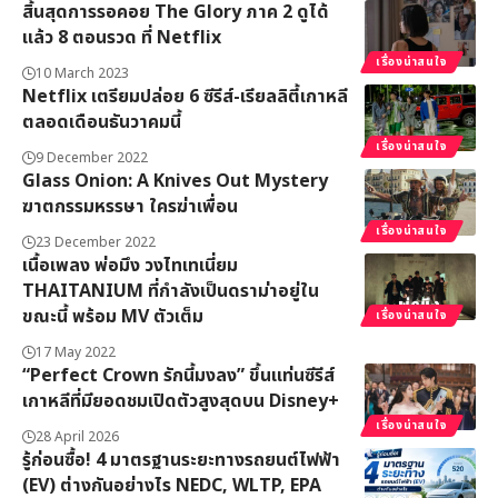
สิ้นสุดการรอคอย The Glory ภาค 2 ดูได้
แล้ว 8 ตอนรวด ที่ Netflix
เรื่องน่าสนใจ
10 March 2023
Netflix เตรียมปล่อย 6 ซีรีส์-เรียลลิตี้เกาหลี
ตลอดเดือนธันวาคมนี้
เรื่องน่าสนใจ
9 December 2022
Glass Onion: A Knives Out Mystery
ฆาตกรรมหรรษา ใครฆ่าเพื่อน
เรื่องน่าสนใจ
23 December 2022
เนื้อเพลง พ่อมึง วงไทเทเนี่ยม
THAITANIUM ที่กำลังเป็นดราม่าอยู่ใน
ขณะนี้ พร้อม MV ตัวเต็ม
เรื่องน่าสนใจ
17 May 2022
“Perfect Crown รักนี้มงลง” ขึ้นแท่นซีรีส์
เกาหลีที่มียอดชมเปิดตัวสูงสุดบน Disney+
เรื่องน่าสนใจ
28 April 2026
รู้ก่อนซื้อ! 4 มาตรฐานระยะทางรถยนต์ไฟฟ้า
(EV) ต่างกันอย่างไร NEDC, WLTP, EPA