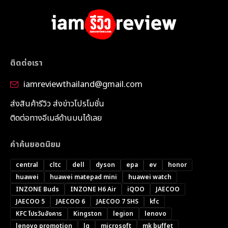
ติดต่อเรา
iamreviewthailand@gmail.com
ส่งสินค้ารีวิว ส่งข่าวโปรโมชั่น
ติดต่อทางอีเมล์ด้านบนได้เลย
คำค้นยอดนิยม
central
cltc
dell
dyson
epa
ev
honor
huawei
huawei matepad mini
huawei watch
INZONE Buds
INZONE H6 Air
iQOO
JAECOO
JAECOO 5
JAECOO 6
JAECOO 7 SHS
kfc
KFC โปรวันอังคาร
Kingston
legion
lenovo
lenovo promotion
lg
microsoft
mk buffet