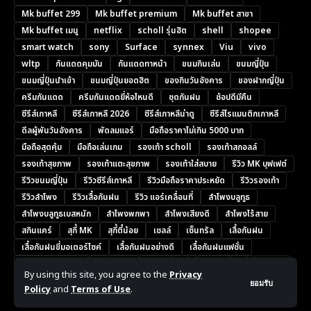
Mk buffet 299
Mk buffet premium
Mk buffet สาขา
Mk buffet เมนู
netflix
scholl รุ่นฮิต
shell
shopee
smart watch
sony
Surface
synnex
Viu
vivo
wltp
กันแดดคุมมัน
กันแดดทาหน้า
ขนมกินเล่น
ขนมญี่ปุ่น
ขนมญี่ปุ่นนำเข้า
ขนมญี่ปุ่นยอดฮิต
ของกินวันอังคาร
ของฝากญี่ปุ่น
ครีมกันแดด
ครีมกันแดดยี่ห้อไหนดี
ชุดกันฝน
ช้อปดีมีคืน
ซีรีส์เกาหลี
ซีรีส์เกาหลี 2026
ซีรีส์เกาหลีน่าดู
ซีรีส์โรแมนติกเกาหลี
ดีลผู้พันวันอังคาร
พัดลมแอร์
มือถือราคาไม่เกิน 5000 บาท
มือถือสุดคุ้ม
มือถือเล่นเกม
รองเท้า scholl
รองเท้าสกอลล์
รองเท้าสุขภาพ
รองเท้าแตะสุขภาพ
รองเท้าใส่สบาย
รีวิว MK บุฟเฟต์
รีวิวขนมญี่ปุ่น
รีวิวซีรีส์เกาหลี
รีวิวมือถือราคาประหยัด
รีวิวรองเท้า
รีวิวลำโพง
รีวิวเสื้อกันฝน
รีวิว แอร์เคลื่อนที่
ลำโพงบลูทูธ
ลำโพงบลูทูธเบสหนัก
ลำโพงพกพา
ลำโพงเสียงดี
ลำโพงไร้สาย
สกินแคร์
สุกี้ MK
สุกี้ตี๋น้อย
เชลล์
เซ็นทรัล
เสื้อกันฝน
เสื้อกันฝนขี่มอเตอร์ไซค์
เสื้อกันฝนอย่างดี
เสื้อกันฝนแฟชั่น
แนะนำสมาร์ทโฟน
แอร์พกพา
แอร์เคลื่อนที่
แอร์เคลื่อนที่ ยี่ห้อไหนดี
By using this site, you agree to the
Privacy
โทรศัพท์ราคาถูก
โปรคุ้ม
โปรวันอังคาร
โปรโมชั่น ais
ยอมรับ
Policy
and
Terms of Use
.
โปรโมชั่น kfc
โปรโมชั่น MK
ไก่ทอด KFC