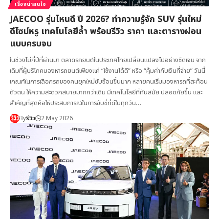
เรื่องน่าสนใจ
JAECOO รุ่นไหนดี ปี 2026? ทำความรู้จัก SUV รุ่นใหม่
ดีไซน์หรู เทคโนโลยีล้ำ พร้อมรีวิว ราคา และตารางผ่อน
แบบครบจบ
ในช่วงไม่กี่ปีที่ผ่านมา ตลาดรถยนต์ในประเทศไทยเปลี่ยนแปลงไปอย่างชัดเจน จาก
เดิมที่ผู้บริโภคมองหารถยนต์เพียงแค่ “ใช้งานได้ดี” หรือ “คุ้มค่ากับเงินที่จ่าย” วันนี้
เกณฑ์ในการเลือกรถของคนยุคใหม่ซับซ้อนขึ้นมาก หลายคนเริ่มมองหารถที่สะท้อน
ตัวตน ให้ความสะดวกสบายมากกว่าเดิม มีเทคโนโลยีที่ทันสมัย ปลอดภัยขึ้น และ
สำคัญที่สุดคือให้ประสบการณ์ในการขับขี่ที่ดีในทุกวัน…
By
รีวิว
2 May 2026