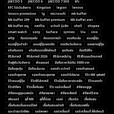
JAECOO 5
JAECOO 6
JAECOO 7 SHS
kfc
KFC โปรวันอังคาร
Kingston
legion
lenovo
lenovo promotion
lg
microsoft
mk buffet
Mk buffet 299
Mk buffet premium
Mk buffet สาขา
Mk buffet เมนู
netflix
scholl รุ่นฮิต
shell
shopee
smart watch
sony
Surface
synnex
Viu
vivo
wltp
กันแดดคุมมัน
กันแดดทาหน้า
ขนมกินเล่น
ขนมญี่ปุ่น
ขนมญี่ปุ่นนำเข้า
ขนมญี่ปุ่นยอดฮิต
ของกินวันอังคาร
ของฝากญี่ปุ่น
ครีมกันแดด
ครีมกันแดดยี่ห้อไหนดี
ชุดกันฝน
ช้อปดีมีคืน
ซีรีส์เกาหลี
ซีรีส์เกาหลี 2026
ซีรีส์เกาหลีน่าดู
ซีรีส์โรแมนติกเกาหลี
ดีลผู้พันวันอังคาร
พัดลมแอร์
มือถือราคาไม่เกิน 5000 บาท
มือถือสุดคุ้ม
มือถือเล่นเกม
รองเท้า scholl
รองเท้าสกอลล์
รองเท้าสุขภาพ
รองเท้าแตะสุขภาพ
รองเท้าใส่สบาย
รีวิว MK บุฟเฟต์
รีวิวขนมญี่ปุ่น
รีวิวซีรีส์เกาหลี
รีวิวมือถือราคาประหยัด
รีวิวรองเท้า
รีวิวลำโพง
รีวิวเสื้อกันฝน
รีวิว แอร์เคลื่อนที่
ลำโพงบลูทูธ
ลำโพงบลูทูธเบสหนัก
ลำโพงพกพา
ลำโพงเสียงดี
ลำโพงไร้สาย
สกินแคร์
สุกี้ MK
สุกี้ตี๋น้อย
เชลล์
เซ็นทรัล
เสื้อกันฝน
เสื้อกันฝนขี่มอเตอร์ไซค์
เสื้อกันฝนอย่างดี
เสื้อกันฝนแฟชั่น
แนะนำสมาร์ทโฟน
แอร์พกพา
แอร์เคลื่อนที่
แอร์เคลื่อนที่ ยี่ห้อไหนดี