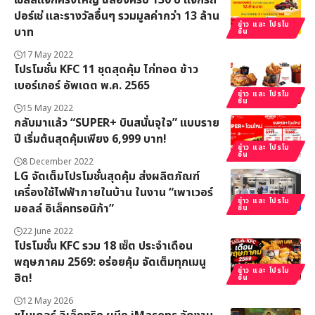
เชลล์แจกครั้งใหญ่ ฉลองครบ 130 ปี แจกรถ
ปอร์เช่ และรางวัลอื่นๆ รวมมูลค่ากว่า 13 ล้าน
ข่าว และ โปรโม
บาท
ชั่น
17 May 2022
โปรโมชั่น KFC 11 ชุดสุดคุ้ม ไก่ทอด ข้าว
เบอร์เกอร์​ อัพเดต พ.ค. 2565
ข่าว และ โปรโม
ชั่น
15 May 2022
กลับมาเเล้ว “SUPER+ บินสนั่นจุใจ” แบบราย
ปี เริ่มต้นสุดคุ้มเพียง 6,999 บาท!
ข่าว และ โปรโม
ชั่น
8 December 2022
LG จัดเต็มโปรโมชั่นสุดคุ้ม ส่งผลิตภัณฑ์
เครื่องใช้ไฟฟ้าภายในบ้าน ในงาน “เพาเวอร์
ข่าว และ โปรโม
มอลล์ อิเล็คทรอนิก้า”
ชั่น
22 June 2022
โปรโมชั่น KFC รวม 18 เซ็ต ประจำเดือน
พฤษภาคม 2569: อร่อยคุ้ม จัดเต็มทุกเมนู
ข่าว และ โปรโม
ฮิต!
ชั่น
12 May 2026