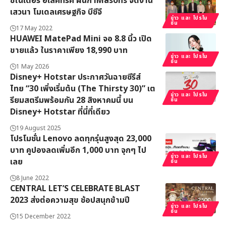
ชไนเดอร์ อิเล็คทริค ผนึก iMasons จัดงาน
เสวนา โมเดลเศรษฐกิจ บีซีจี
ข่าว และ โปรโม
ชั่น
17 May 2022
HUAWEI MatePad Mini จอ 8.8 นิ้ว เปิด
ขายแล้ว ในราคาเพียง 18,990 บาท
ข่าว และ โปรโม
ชั่น
1 May 2026
Disney+ Hotstar ประกาศวันฉายซีรีส์
ไทย “30 เพิ่งเริ่มต้น (The Thirsty 30)” เต
ข่าว และ โปรโม
รียมสตรีมพร้อมกัน 28 สิงหาคมนี้ บน
ชั่น
Disney+ Hotstar ที่นี่ที่เดียว
19 August 2025
โปรโมชั่น Lenovo ลดทุกรุ่นสูงสุด 23,000
บาท คูปองลดเพิ่มอีก 1,000 บาท จุกๆ ไป
ข่าว และ โปรโม
เลย
ชั่น
8 June 2022
CENTRAL LET’S CELEBRATE BLAST
2023 ส่งต่อความสุข ช้อปสนุกข้ามปี
ข่าว และ โปรโม
ชั่น
15 December 2022