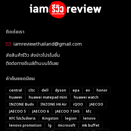
ติดต่อเรา
iamreviewthailand@gmail.com
ส่งสินค้ารีวิว ส่งข่าวโปรโมชั่น
ติดต่อทางอีเมล์ด้านบนได้เลย
คำค้นยอดนิยม
central
cltc
dell
dyson
epa
ev
honor
huawei
huawei matepad mini
huawei watch
INZONE Buds
INZONE H6 Air
iQOO
JAECOO
JAECOO 5
JAECOO 6
JAECOO 7 SHS
kfc
KFC โปรวันอังคาร
Kingston
legion
lenovo
lenovo promotion
lg
microsoft
mk buffet