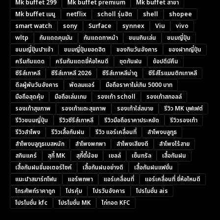
Mk buffet 299
Mk buffet premium
Mk buffet สาขา
Mk buffet เมนู
netflix
scholl รุ่นฮิต
shell
shopee
smart watch
sony
Surface
synnex
Viu
vivo
wltp
กันแดดคุมมัน
กันแดดทาหน้า
ขนมกินเล่น
ขนมญี่ปุ่น
ขนมญี่ปุ่นนำเข้า
ขนมญี่ปุ่นยอดฮิต
ของกินวันอังคาร
ของฝากญี่ปุ่น
ครีมกันแดด
ครีมกันแดดยี่ห้อไหนดี
ชุดกันฝน
ช้อปดีมีคืน
ซีรีส์เกาหลี
ซีรีส์เกาหลี 2026
ซีรีส์เกาหลีน่าดู
ซีรีส์โรแมนติกเกาหลี
ดีลผู้พันวันอังคาร
พัดลมแอร์
มือถือราคาไม่เกิน 5000 บาท
มือถือสุดคุ้ม
มือถือเล่นเกม
รองเท้า scholl
รองเท้าสกอลล์
รองเท้าสุขภาพ
รองเท้าแตะสุขภาพ
รองเท้าใส่สบาย
รีวิว MK บุฟเฟต์
รีวิวขนมญี่ปุ่น
รีวิวซีรีส์เกาหลี
รีวิวมือถือราคาประหยัด
รีวิวรองเท้า
รีวิวลำโพง
รีวิวเสื้อกันฝน
รีวิว แอร์เคลื่อนที่
ลำโพงบลูทูธ
ลำโพงบลูทูธเบสหนัก
ลำโพงพกพา
ลำโพงเสียงดี
ลำโพงไร้สาย
สกินแคร์
สุกี้ MK
สุกี้ตี๋น้อย
เชลล์
เซ็นทรัล
เสื้อกันฝน
เสื้อกันฝนขี่มอเตอร์ไซค์
เสื้อกันฝนอย่างดี
เสื้อกันฝนแฟชั่น
แนะนำสมาร์ทโฟน
แอร์พกพา
แอร์เคลื่อนที่
แอร์เคลื่อนที่ ยี่ห้อไหนดี
โทรศัพท์ราคาถูก
โปรคุ้ม
โปรวันอังคาร
โปรโมชั่น ais
โปรโมชั่น kfc
โปรโมชั่น MK
ไก่ทอด KFC