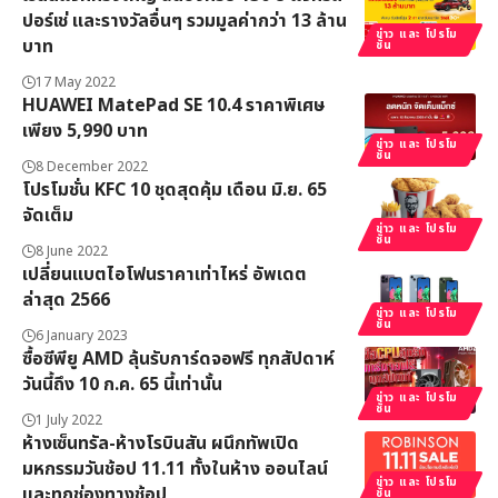
ปอร์เช่ และรางวัลอื่นๆ รวมมูลค่ากว่า 13 ล้าน
ข่าว และ โปรโม
บาท
ชั่น
17 May 2022
HUAWEI MatePad SE 10.4 ราคาพิเศษ
เพียง 5,990 บาท
ข่าว และ โปรโม
ชั่น
8 December 2022
โปรโมชั่น KFC 10 ชุดสุดคุ้ม เดือน มิ.ย. 65
จัดเต็ม
ข่าว และ โปรโม
ชั่น
8 June 2022
เปลี่ยนแบตไอโฟนราคาเท่าไหร่ อัพเดต
ล่าสุด 2566
ข่าว และ โปรโม
ชั่น
6 January 2023
ซื้อซีพียู​ AMD ลุ้นรับการ์ดจอฟรี ทุกสัปดาห์
วันนี้ถึง 10 ก.ค. 65 นี้เท่านั้น
ข่าว และ โปรโม
ชั่น
1 July 2022
ห้างเซ็นทรัล-ห้างโรบินสัน ผนึกทัพเปิด
มหกรรมวันช้อป 11.11 ทั้งในห้าง ออนไลน์
ข่าว และ โปรโม
และทุกช่องทางช้อป
ชั่น