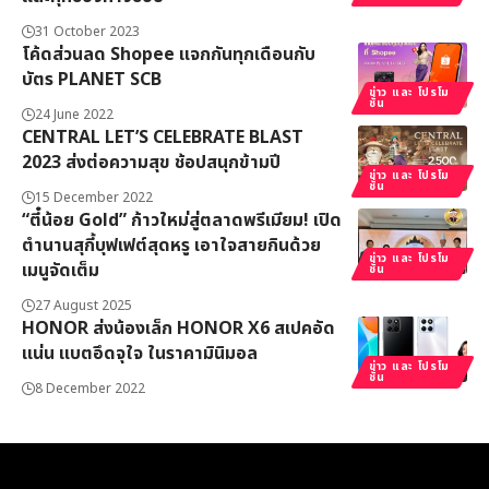
31 October 2023
โค้ดส่วนลด Shopee แจกกันทุกเดือนกับ
บัตร PLANET SCB
ข่าว และ โปรโม
ชั่น
24 June 2022
CENTRAL LET’S CELEBRATE BLAST
2023 ส่งต่อความสุข ช้อปสนุกข้ามปี
ข่าว และ โปรโม
ชั่น
15 December 2022
“ตี๋น้อย Gold” ก้าวใหม่สู่ตลาดพรีเมียม! เปิด
ตำนานสุกี้บุฟเฟต์สุดหรู เอาใจสายกินด้วย
ข่าว และ โปรโม
เมนูจัดเต็ม
ชั่น
27 August 2025
HONOR ส่งน้องเล็ก HONOR X6 สเปคอัด
แน่น แบตอึดจุใจ ในราคามินิมอล
ข่าว และ โปรโม
ชั่น
8 December 2022