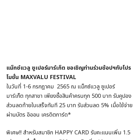
แม็กซ์แวลู ซูเปอร์มาร์เก็ต ขอเชิญท่านร่วมช้อปฯกับโปร
โมชั่น
MAXVALU FESTIVAL
ในวันที่ 1-6 กรกฎาคม 2565 ณ แม็กซ์แวลู ซูเปอร์
มาร์เก็ต ทุกสาขา เพียงซื้อสินค้าครบทุก 500 บาท รับคูปอง
ส่วนลดท้ายใบเสร็จทันที 25 บาท รับส่วนลด 5% เมื่อใช้จ่าย
ผ่านบัตร อิออน เครดิตการ์ด*
พิเศษ!! สำหรับสมาชิก HAPPY CARD รับคะแนนเพิ่ม 1.5