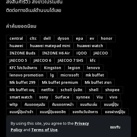
ส่งสินค้ารีวิว ส่งข่าวโปรโมชั่น
ติดต่อทางอีเมล์ด้านบนได้เลย
คำค้นยอดนิยม
central
cltc
dell
dyson
epa
ev
honor
huawei
huawei matepad mini
huawei watch
INZONE Buds
INZONE H6 Air
iQOO
JAECOO
JAECOO 5
JAECOO 6
JAECOO 7 SHS
kfc
KFC โปรวันอังคาร
Kingston
legion
lenovo
lenovo promotion
lg
microsoft
mk buffet
Mk buffet 299
Mk buffet premium
Mk buffet สาขา
Mk buffet เมนู
netflix
scholl รุ่นฮิต
shell
shopee
smart watch
sony
Surface
synnex
Viu
vivo
wltp
กันแดดคุมมัน
กันแดดทาหน้า
ขนมกินเล่น
ขนมญี่ปุ่น
ขนมญี่ปุ่นนำเข้า
ขนมญี่ปุ่นยอดฮิต
ของกินวันอังคาร
ของฝากญี่ปุ่น
ครีมกันแดด
ครีมกันแดดยี่ห้อไหนดี
ชุดกันฝน
ช้อปดีมีคืน
By using this site, you agree to the
Privacy
ซีรีส์เกาหลี
ซีรีส์เกาหลี 2026
ซีรีส์เกาหลีน่าดู
ซีรีส์โรแมนติกเกาหลี
ยอมรับ
Policy
and
Terms of Use
.
ดีลผู้พันวันอังคาร
พัดลมแอร์
มือถือราคาไม่เกิน 5000 บาท