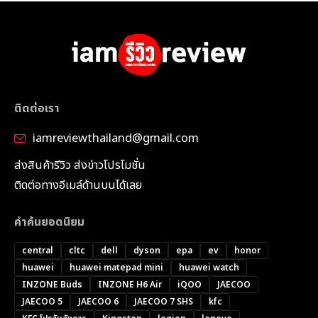
ติดต่อเรา
iamreviewthailand@gmail.com
ส่งสินค้ารีวิว ส่งข่าวโปรโมชั่น
ติดต่อทางอีเมล์ด้านบนได้เลย
คำค้นยอดนิยม
central
cltc
dell
dyson
epa
ev
honor
huawei
huawei matepad mini
huawei watch
INZONE Buds
INZONE H6 Air
iQOO
JAECOO
JAECOO 5
JAECOO 6
JAECOO 7 SHS
kfc