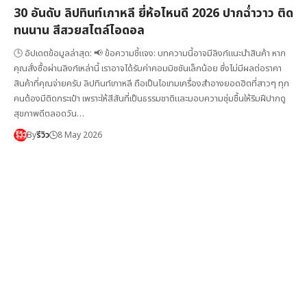
30 อันดับ ลิปทินท์เกาหลี ยี่ห้อไหนดี 2026 ปากฉ่ำวาว ติด
ทนนาน สีสวยสไตล์ไอดอล
🕒 อัปเดตข้อมูลล่าสุด: 📢 ข้อความชี้แจง: บทความนี้อาจมีลิงก์แนะนำสินค้า หาก
คุณสั่งซื้อผ่านลิงก์เหล่านี้ เราอาจได้รับค่าคอมมิชชันเล็กน้อย ซึ่งไม่มีผลต่อราคา
สินค้าที่คุณจ่ายครับ ลิปทินท์เกาหลี ถือเป็นไอเทมเครื่องสำอางยอดฮิตที่สาวๆ ทุก
คนต้องมีติดกระเป๋า เพราะให้สีสันที่เป็นธรรมชาติและมอบความชุ่มชื้นให้ริมฝีปากดู
สุขภาพดีตลอดวัน…
By
รีวิว
8 May 2026