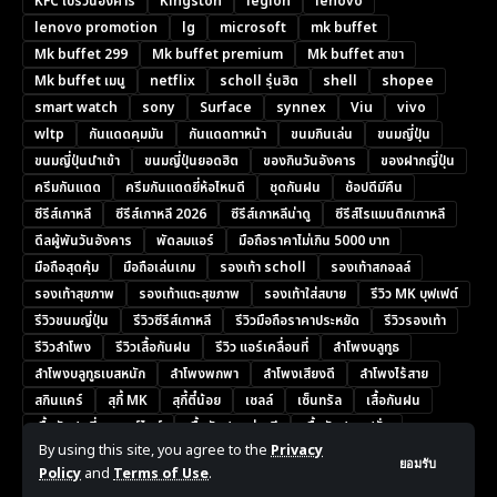
KFC โปรวันอังคาร
Kingston
legion
lenovo
lenovo promotion
lg
microsoft
mk buffet
Mk buffet 299
Mk buffet premium
Mk buffet สาขา
Mk buffet เมนู
netflix
scholl รุ่นฮิต
shell
shopee
smart watch
sony
Surface
synnex
Viu
vivo
wltp
กันแดดคุมมัน
กันแดดทาหน้า
ขนมกินเล่น
ขนมญี่ปุ่น
ขนมญี่ปุ่นนำเข้า
ขนมญี่ปุ่นยอดฮิต
ของกินวันอังคาร
ของฝากญี่ปุ่น
ครีมกันแดด
ครีมกันแดดยี่ห้อไหนดี
ชุดกันฝน
ช้อปดีมีคืน
ซีรีส์เกาหลี
ซีรีส์เกาหลี 2026
ซีรีส์เกาหลีน่าดู
ซีรีส์โรแมนติกเกาหลี
ดีลผู้พันวันอังคาร
พัดลมแอร์
มือถือราคาไม่เกิน 5000 บาท
มือถือสุดคุ้ม
มือถือเล่นเกม
รองเท้า scholl
รองเท้าสกอลล์
รองเท้าสุขภาพ
รองเท้าแตะสุขภาพ
รองเท้าใส่สบาย
รีวิว MK บุฟเฟต์
รีวิวขนมญี่ปุ่น
รีวิวซีรีส์เกาหลี
รีวิวมือถือราคาประหยัด
รีวิวรองเท้า
รีวิวลำโพง
รีวิวเสื้อกันฝน
รีวิว แอร์เคลื่อนที่
ลำโพงบลูทูธ
ลำโพงบลูทูธเบสหนัก
ลำโพงพกพา
ลำโพงเสียงดี
ลำโพงไร้สาย
สกินแคร์
สุกี้ MK
สุกี้ตี๋น้อย
เชลล์
เซ็นทรัล
เสื้อกันฝน
เสื้อกันฝนขี่มอเตอร์ไซค์
เสื้อกันฝนอย่างดี
เสื้อกันฝนแฟชั่น
By using this site, you agree to the
Privacy
แนะนำสมาร์ทโฟน
แอร์พกพา
แอร์เคลื่อนที่
แอร์เคลื่อนที่ ยี่ห้อไหนดี
ยอมรับ
Policy
and
Terms of Use
.
โทรศัพท์ราคาถูก
โปรคุ้ม
โปรวันอังคาร
โปรโมชั่น ais