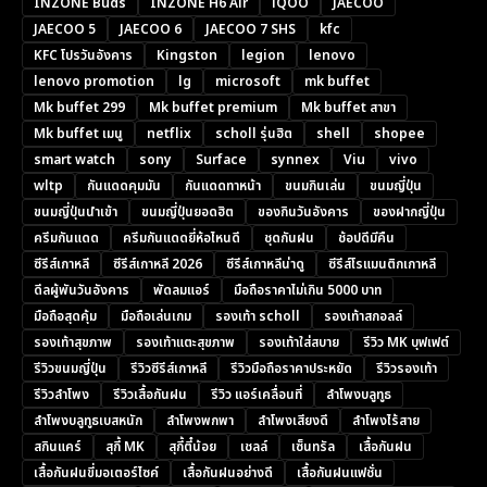
INZONE Buds
INZONE H6 Air
iQOO
JAECOO
JAECOO 5
JAECOO 6
JAECOO 7 SHS
kfc
KFC โปรวันอังคาร
Kingston
legion
lenovo
lenovo promotion
lg
microsoft
mk buffet
Mk buffet 299
Mk buffet premium
Mk buffet สาขา
Mk buffet เมนู
netflix
scholl รุ่นฮิต
shell
shopee
smart watch
sony
Surface
synnex
Viu
vivo
wltp
กันแดดคุมมัน
กันแดดทาหน้า
ขนมกินเล่น
ขนมญี่ปุ่น
ขนมญี่ปุ่นนำเข้า
ขนมญี่ปุ่นยอดฮิต
ของกินวันอังคาร
ของฝากญี่ปุ่น
ครีมกันแดด
ครีมกันแดดยี่ห้อไหนดี
ชุดกันฝน
ช้อปดีมีคืน
ซีรีส์เกาหลี
ซีรีส์เกาหลี 2026
ซีรีส์เกาหลีน่าดู
ซีรีส์โรแมนติกเกาหลี
ดีลผู้พันวันอังคาร
พัดลมแอร์
มือถือราคาไม่เกิน 5000 บาท
มือถือสุดคุ้ม
มือถือเล่นเกม
รองเท้า scholl
รองเท้าสกอลล์
รองเท้าสุขภาพ
รองเท้าแตะสุขภาพ
รองเท้าใส่สบาย
รีวิว MK บุฟเฟต์
รีวิวขนมญี่ปุ่น
รีวิวซีรีส์เกาหลี
รีวิวมือถือราคาประหยัด
รีวิวรองเท้า
รีวิวลำโพง
รีวิวเสื้อกันฝน
รีวิว แอร์เคลื่อนที่
ลำโพงบลูทูธ
ลำโพงบลูทูธเบสหนัก
ลำโพงพกพา
ลำโพงเสียงดี
ลำโพงไร้สาย
สกินแคร์
สุกี้ MK
สุกี้ตี๋น้อย
เชลล์
เซ็นทรัล
เสื้อกันฝน
เสื้อกันฝนขี่มอเตอร์ไซค์
เสื้อกันฝนอย่างดี
เสื้อกันฝนแฟชั่น