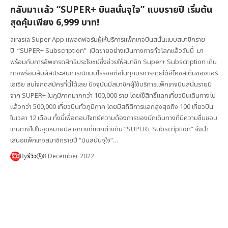
กลับมาเเล้ว “SUPER+ บินสนั่นจุใจ” แบบรายปี เริ่มต้น
สุดคุ้มเพียง 6,999 บาท!
airasia Super App แพลตฟอร์มผู้ให้บริการแพ็กเกจบินสนั่นแบบสมาชิกราย
ปี “SUPER+ Subscription” เปิดขายอย่างเป็นทางการทั่วโลกแล้ววันนี้ มา
พร้อมกับการอัพเกรดสิทธิประโยชน์ซึ่งช่วยให้สมาชิก Super+ Subscription เดิน
ทางพร้อมสัมผัสประสบการณ์แบบไร้รอยต่อในทุกบริการภายใต้อีโคซิสเต็มของแอร์
เอเชีย สนใจกดสมัครที่นี่ได้เลย ปัจจุบันมีสมาชิกผู้ใช้บริการแพ็กเกจบินสนั่นรายปี
จาก SUPER+ ในภูมิภาคมากกว่า 100,000 ราย โดยใช้สิทธิ์แลกเที่ยวบินเดินทางไป
แล้วกว่า 500,000 เที่ยวบินทั่วภูมิภาค โดยมีสถิติการแลกสูงสุดถึง 100 เที่ยวบิน
ในเวลา 12 เดือน ทั้งนี้เพื่อตอบโจทย์ความต้องการของนักเดินทางที่มีความชื่นชอบ
เดินทางไปในจุดหมายปลายทางที่แตกต่างกัน “SUPER+ Subscription” จึงนำ
เสนอแพ็กเกจสมาชิกรายปี “บินสนั่นจุใจ”…
By
รีวิว
8 December 2022