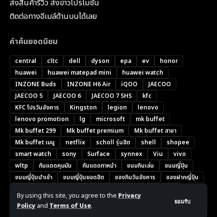
ส่งสินค้ารีวิว ส่งข่าวโปรโมชั่น
ติดต่อทางอีเมล์ด้านบนได้เลย
คำค้นยอดนิยม
central
cltc
dell
dyson
epa
ev
honor
huawei
huawei matepad mini
huawei watch
INZONE Buds
INZONE H6 Air
iQOO
JAECOO
JAECOO 5
JAECOO 6
JAECOO 7 SHS
kfc
KFC โปรวันอังคาร
Kingston
legion
lenovo
lenovo promotion
lg
microsoft
mk buffet
Mk buffet 299
Mk buffet premium
Mk buffet สาขา
Mk buffet เมนู
netflix
scholl รุ่นฮิต
shell
shopee
smart watch
sony
Surface
synnex
Viu
vivo
wltp
กันแดดคุมมัน
กันแดดทาหน้า
ขนมกินเล่น
ขนมญี่ปุ่น
ขนมญี่ปุ่นนำเข้า
ขนมญี่ปุ่นยอดฮิต
ของกินวันอังคาร
ของฝากญี่ปุ่น
ครีมกันแดด
ครีมกันแดดยี่ห้อไหนดี
ชุดกันฝน
ช้อปดีมีคืน
By using this site, you agree to the
Privacy
ซีรีส์เกาหลี
ซีรีส์เกาหลี 2026
ซีรีส์เกาหลีน่าดู
ซีรีส์โรแมนติกเกาหลี
ยอมรับ
Policy
and
Terms of Use
.
ดีลผู้พันวันอังคาร
พัดลมแอร์
มือถือราคาไม่เกิน 5000 บาท