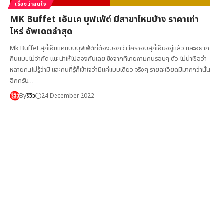
เรื่องน่าสนใจ
MK Buffet เอ็มเค บุฟเฟ่ต์ มีสาขาไหนบ้าง ราคาเท่า
ไหร่ อัพเดตล่าสุด
Mk Buffet สุกี้เอ็มแคแบบบุฟเฟ่ต์ที่ต้องบอกว่า ใครชอบสุกี้เอ็มอยู่แล้ว และอยาก
กินแบบไม่จำกัด แนะนำให้ไปลองกันเลย ซึ่งจากที่เคยถามคนรอบๆ ตัว ไม่น่าเชื่อว่า
หลายคนไม่รู้ว่ามี และคนที่รู้ก็เข้าใจว่ามีแค่แบบเดียว จริงๆ รายละเอียดมีมากกว่านั้น
อีกครับ…
By
รีวิว
24 December 2022