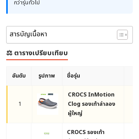
กว่ารุ่นทั่วไป
สารบัญเนื้อหา
⚖️ ตารางเปรียบเทียบ
อันดับ
รูปภาพ
ชื่อรุ่น
ร
CROCS InMotion
1
Clog รองเท้าลำลอง
2,
ผู้ใหญ่
CROCS รองเท้า