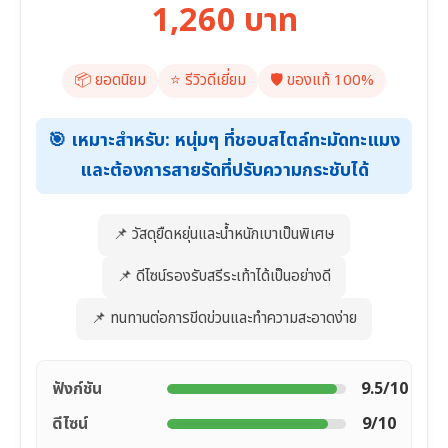
1,260 บาท
📦 ยอดนิยม
⭐️ รีวิวดีเยี่ยม
🛡️ ของแท้ 100%
🎯 เหมาะสำหรับ: หนุ่มๆ ที่ชอบสไตล์ทะมัดทะแมง
และต้องการสายรัดที่ปรับความกระชับได้
📌 วัสดุยืดหยุ่นและน้ำหนักเบาเป็นพิเศษ
📌 ดีไซน์รองรับสรีระเท้าได้เป็นอย่างดี
📌 ทนทานต่อการขีดข่วนและทำความสะอาดง่าย
ฟังก์ชัน
9.5/10
ดีไซน์
9/10