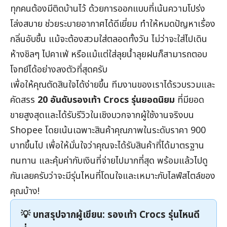
ทุกคนต้องมีติดบ้านไว้ ด้วยการออกแบบที่เน้นความโปร่ง
โล่งสบาย ช่วยระบายอากาศได้ดีเยี่ยม ทำให้หมดปัญหาเรื่อง
กลิ่นอับชื้น แม้จะต้องสวมใส่ตลอดทั้งวัน ไม่ว่าจะใส่ไปเดิน
ห้างชิลๆ ไปคาเฟ่ หรือแม้แต่ใส่ลุยน้ำลุยฝนก็สามารถตอบ
โจทย์ได้อย่างลงตัวที่สุดครับ
เพื่อให้คุณตัดสินใจได้ง่ายขึ้น ทีมงานของเราได้รวบรวมและ
คัดสรร
20 อันดับรองเท้า Crocs รุ่นยอดนิยม
ที่มียอด
ขายสูงสุดและได้รับรีวิวในเชิงบวกจากผู้ใช้งานจริงบน
Shopee โดยเน้นเฉพาะสินค้าคุณภาพในระดับราคา 900
บาทขึ้นไป เพื่อให้มั่นใจว่าคุณจะได้รับสินค้าที่ได้มาตรฐาน
ทนทาน และคุ้มค่ากับเงินที่จ่ายไปมากที่สุด พร้อมแล้วไปดู
กันเลยครับว่าจะมีรุ่นไหนที่โดนใจและเหมาะกับไลฟ์สไตล์ของ
คุณบ้าง!
💡 บทสรุปจากผู้เขียน: รองเท้า Crocs รุ่นไหนดี