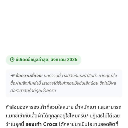
🕒 อัปเดตข้อมูลล่าสุด:
สิงหาคม 2026
📢
ข้อความชี้แจง:
บทความนี้อาจมีลิงก์แนะนำสินค้า หากคุณสั่ง
ซื้อผ่านลิงก์เหล่านี้ เราอาจได้รับค่าคอมมิชชันเล็กน้อย ซึ่งไม่มีผล
ต่อราคาสินค้าที่คุณจ่ายครับ
กำลังมองหารองเท้าที่สวมใส่สบาย น้ำหนักเบา และสามารถ
แมทช์เข้ากับเสื้อผ้าได้ทุกลุคอยู่ใช่ไหมครับ? ปฏิเสธไม่ได้เลย
ว่าในยุคนี้
รองเท้า Crocs
ได้กลายมาเป็นไอเทมยอดฮิตที่