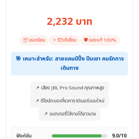
2,232 บาท
📦 ยอดนิยม
⭐️ รีวิวดีเยี่ยม
🛡️ ของแท้ 100%
🎯 เหมาะสำหรับ: สายแคมป์ปิ้ง ปีนเขา คนรักการ
เดินทาง
📌 เสียง JBL Pro Sound คุณภาพสูง
📌 ดีไซน์ตะขอเกี่ยวคาราบิเนอร์แบบใหม่
📌 แบตเตอรี่ใช้งานได้ยาวนาน
ฟังก์ชัน
9.0/10