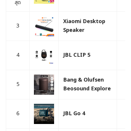
สุด
Xiaomi Desktop
3
1,
Speaker
4
JBL CLIP 5
2,
Bang & Olufsen
5
5,
Beosound Explore
6
JBL Go 4
1,