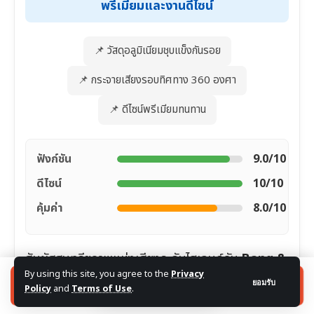
พรีเมียมและงานดีไซน์
📌 วัสดุอลูมิเนียมชุบแข็งกันรอย
📌 กระจายเสียงรอบทิศทาง 360 องศา
📌 ดีไซน์พรีเมียมทนทาน
ฟังก์ชัน
9.0/10
ดีไซน์
10/10
คุ้มค่า
8.0/10
สัมผัสสุนทรียภาพแห่งเสียงระดับไฮเอนด์กับ
Bang &
By using this site, you agree to the
Privacy
Olufsen Beosound Explore
ลำโพงพกพาระดับ
🛒 กดเช็คโปรโมชั่น ลำโพงบลูทูธ ล่าสุด
ยอมรับ
Policy
and
Terms of Use
.
พรีเมียมที่ใช้วัสดุ
อลูมิเนียมชุบแข็ง
ป้องกันรอยขีด