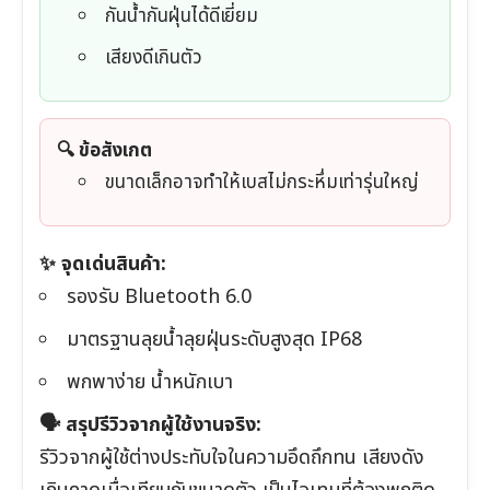
กันน้ำกันฝุ่นได้ดีเยี่ยม
เสียงดีเกินตัว
🔍 ข้อสังเกต
ขนาดเล็กอาจทำให้เบสไม่กระหึ่มเท่ารุ่นใหญ่
✨ จุดเด่นสินค้า:
รองรับ Bluetooth 6.0
มาตรฐานลุยน้ำลุยฝุ่นระดับสูงสุด IP68
พกพาง่าย น้ำหนักเบา
🗣️ สรุปรีวิวจากผู้ใช้งานจริง:
รีวิวจากผู้ใช้ต่างประทับใจในความอึดถึกทน เสียงดัง