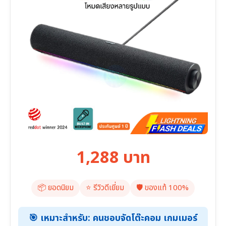
1,288 บาท
📦 ยอดนิยม
⭐️ รีวิวดีเยี่ยม
🛡️ ของแท้ 100%
🎯 เหมาะสำหรับ: คนชอบจัดโต๊ะคอม เกมเมอร์