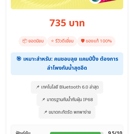
735 บาท
📦 ยอดนิยม
⭐️ รีวิวดีเยี่ยม
🛡️ ของแท้ 100%
🎯 เหมาะสำหรับ: คนชอบลุย แคมป์ปิ้ง ต้องการ
ลำโพงกันน้ำสุดอึด
📌 เทคโนโลยี Bluetooth 6.0 ล่าสุด
📌 มาตรฐานกันน้ำกันฝุ่น IP68
📌 ขนาดกะทัดรัด พกพาง่าย
ฟังก์ชัน
9.5/10