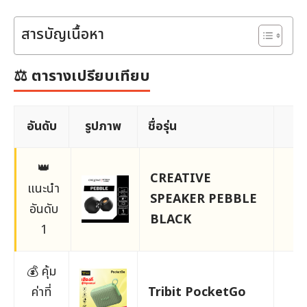
สารบัญเนื้อหา
⚖️ ตารางเปรียบเทียบ
อันดับ
รูปภาพ
ชื่อรุ่น
ร
👑
CREATIVE
แนะนำ
SPEAKER PEBBLE
6
อันดับ
BLACK
1
💰 คุ้ม
ค่าที่
Tribit PocketGo
7