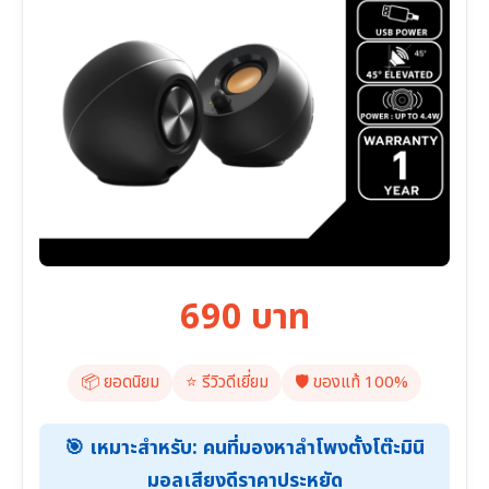
690 บาท
📦 ยอดนิยม
⭐️ รีวิวดีเยี่ยม
🛡️ ของแท้ 100%
🎯 เหมาะสำหรับ: คนที่มองหาลำโพงตั้งโต๊ะมินิ
มอลเสียงดีราคาประหยัด