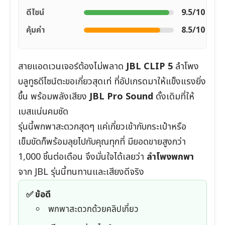
ดีไซน์
9.5/10
คุ้มค่า
8.5/10
สายแอดเวนเจอร์ต้องไม่พลาด
JBL CLIP 5
ลำโพง
บลูทูธดีไซน์ตะขอเกี่ยวสุดเท่ ที่อัปเกรดมาให้แข็งแรงยิ่ง
ขึ้น พร้อมพลังเสียง
JBL Pro Sound
ดั้งเดิมที่ให้
เบสแน่นคมชัด
รุ่นนี้พกพาสะดวกสุดๆ แค่เกี่ยวเข้ากับกระเป๋าหรือ
เข็มขัดก็พร้อมลุยไปกับคุณทุกที่ มียอดขายสูงกว่า
1,000 ชิ้นต่อเดือน จึงมั่นใจได้เลยว่า
ลำโพงพกพา
จาก JBL รุ่นนี้ทนทานและเสียงดีจริง
✅ ข้อดี
พกพาสะดวกด้วยคลิปเกี่ยว