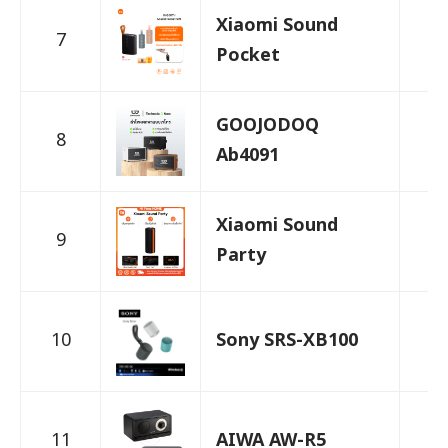
Xiaomi Sound
7
5
Pocket
GOOJODOQ
8
1,
Ab4091
Xiaomi Sound
9
1,
Party
10
Sony SRS-XB100
1,
11
AIWA AW-R5
1,