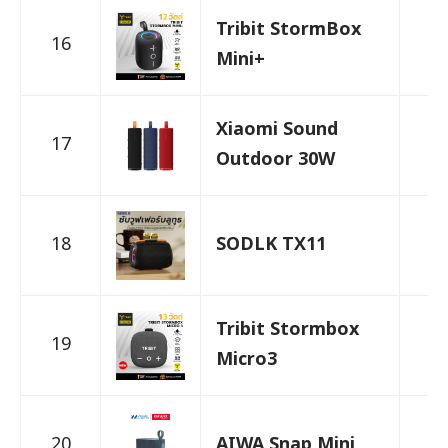
Tribit StormBox
16
9
Mini+
Xiaomi Sound
17
1,
Outdoor 30W
18
SODLK TX11
5
Tribit Stormbox
19
2,
Micro3
20
AIWA Snap Mini
7