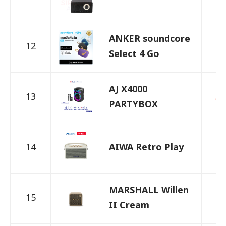
ANKER soundcore
12
7
Select 4 Go
AJ X4000
13
3,
PARTYBOX
14
AIWA Retro Play
1,
MARSHALL Willen
15
4,
II Cream